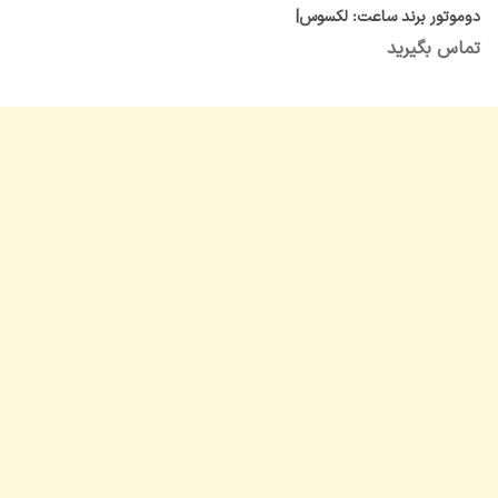
دوموتور برند ساعت: لکسوس|
Lexus
تماس بگیرید