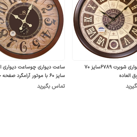
ساعت‌دیواری شوبرت ۶۷۸۹سایز ۷۰
ساعت دیواری چوساعت دیواری ا
 العاده
سایز 60 با موتور آرامگرد صفحه 
عقربه های بزرگ | مدل۵۵۰۱
یرید
تماس بگیرید