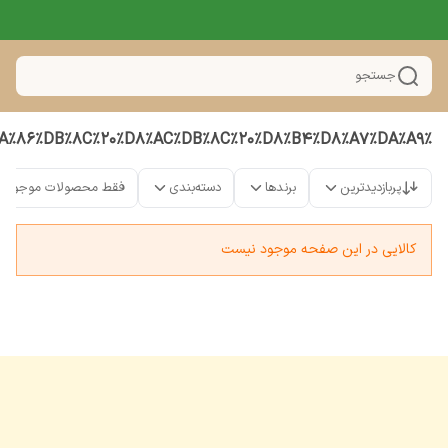
جستجو
%D8%B3%D8%A7%D8%B9%D8%AA%20%D9%85%DA%86%DB%8C%20%D8%AC%DB%8C%20%D8%B4%D8%A7%DA%A9
پربازدیدترین
برندها
دسته‌بندی
فقط محصولات موجود
کالایی در این صفحه موجود نیست