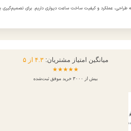
ه طراحی، عملکرد و کیفیت ساخت ساعت دیواری داریم. برای تصمیم‌گیری بهتر
میانگین امتیاز مشتریان:
۴.۳ از ۵
★★★★★
بیش از ۳۰۰۰ خرید موفق ثبت‌شده
انی
الهام شکوهی
شما.
 و دقیقا مطابق عکس بود. از خریدم راضی‌ام.
هم زیباست هم کاربردی. به همه ا
دد
تعداد خرید: ۲ عدد