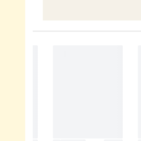
★★★★
★★★★☆