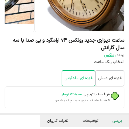
ساعت دیواری جدید رولکس v4 آرامگرد و بی صدا با سه
سال گارانتی
برند:
رولکس
انتخاب رنگ ساعت
قهوه ای عسلی
قهوه ای ماهگونی
هر قسط با ترب‌پی:
۵۲۵٬۰۰۰
تومان
۴ قسط ماهانه. بدون سود، چک و ضامن.
بررسی
توضیحات
نظرات کاربران