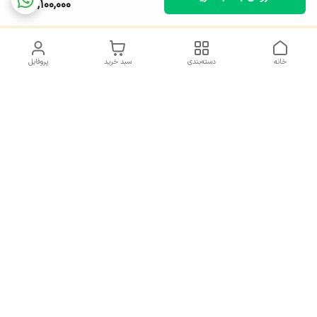
2,100,000
خانه
دسته‌بندی
سبد خرید
پروفایل
دسترسی سریع
ارسالی ها و رضایت مشتری
سیاست حریم خصوصی
درباره ما
قوانین و مقررات
هفت روز هفته ، 9 صبح الی 10 شب پاسخگوی شما هستیم
شماره تماس
09197725138
آدرس ایمیل
kholazir2020@gmail.com