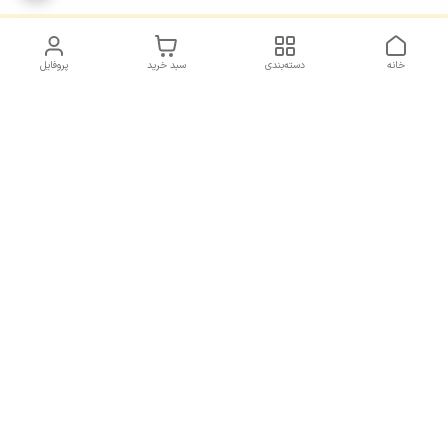
خانه
دسته‌بندی
سبد خرید
پروفایل
دسترسی سریع
ارسالی ها و رضایت مشتری
سیاست حریم خصوصی
درباره ما
قوانین و مقررات
هفت روز هفته ، 9 صبح الی 10 شب پاسخگوی شما هستیم
شماره تماس
09197725138
آدرس ایمیل
kholazir2020@gmail.com